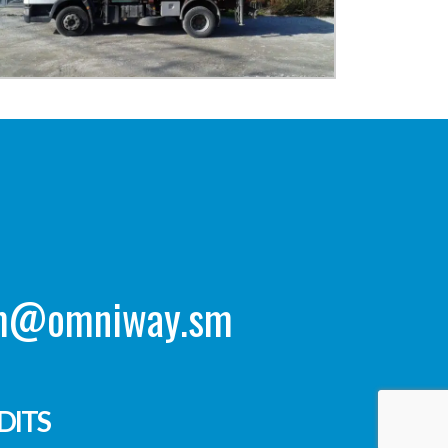
em@omniway.sm
DITS